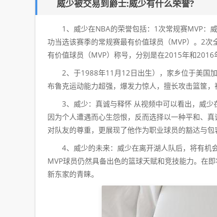
威少被交易到爵士:威少有什么荣誉?
1、威少在NBA的荣誉包括：1次常规赛MVP：威
功当选该赛季的常规赛最有价值球员（MVP）。2次
有价值球员（MVP）称号，分别是在2015年和2016
2、于1988年11月12日出生），家乡位于
布鲁克运动能力超强，爆发力惊人，擅长攻击篮筐，被
3、威少：真诚与释怀 从视频中可以看出，威
因为个人遭遇而心生怨恨，反而选择以一种平和、真
对队友的尊重，更展现了他作为职业球员的豁达与包
4、威少的未来：威少在离开湖人队后，将有机
MVP球员仍然具备出色的篮球天赋和竞技能力。在
新东家的青睐。