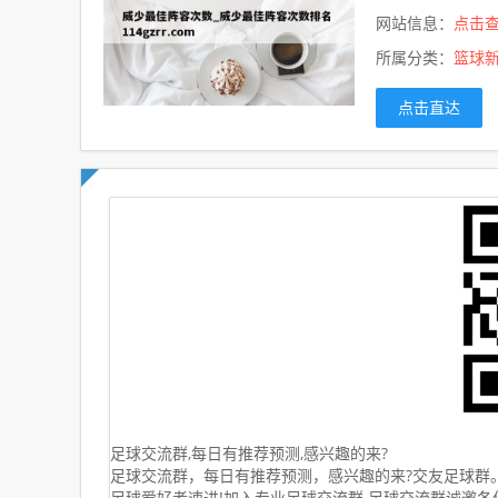
网站信息：
点击
所属分类：
篮球
点击直达
足球交流群,每日有推荐预测,感兴趣的来?
足球交流群，每日有推荐预测，感兴趣的来?交友足球群
足球爱好者速进!加入专业足球交流群 足球交流群诚邀