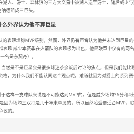
在湖人、爵士、森林狼的三方大交易中被湖人送至爵士，随后威少与
伦纳德组成三巨头。
为什么外界认为他不算巨星
队的表现堪称MVP级别，然而，外界仍有声音认为他并未达到巨星的
越表现 威少本赛季在火箭队的表现极为出色，他是联盟中仅有的两
另一名是东契奇）。
。当然是不是巨星会是很多球迷茶余饭后讨论的焦点，但是我们能比
资格，为什么我们不能认同这个观点呢。难道就因为对爵士的系列赛
。
于这样一支球队来说是不可能达到MVP的。但是威少场均36分和4
是因为场均三双打是几十年来罕见的，所以虽然哈登更适合MVP，
有争议的。