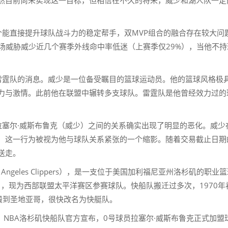
然目前尚未实现这一目标，但相信在不久的将来，威少和湖人队一定
个能直接提升球队战斗力的稳定帮手，双MVP组合的融合存在较大问
后场威胁威少近几个赛季外线命中率低迷（上赛季仅29%），当他不持
盟雷霆队的消息。威少是一位备受瞩目的篮球运动员。他的篮球风格极
力与激情。此前他在联盟中辗转多支球队。雷霆队是他曾经效力过的
拉塞尔·威斯布鲁克（威少）之间的关系确实出现了明显的恶化。威少
，这一行为被视为他与球队关系紧张的一个缩影。随着交易截止日期
送走。
ngeles Clippers），是一支位于美国加利福尼亚州洛杉矶的职业
），现为西部联盟太平洋赛区参赛球队。快船队搬迁过多次，1970年
队搬到圣地亚哥，很快改名为快艇队。
午，NBA洛杉矶快船队官方宣布，0号球员拉塞尔·威斯布鲁克正式加盟