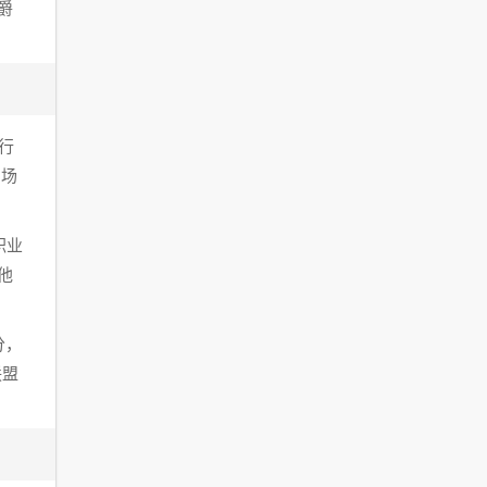
爵
行
名场
职业
他
分，
联盟