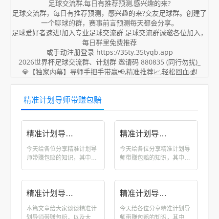
足球交流群,每日有推荐预测,感兴趣的来?
足球交流群，每日有推荐预测，感兴趣的来?交友足球群。创建了
一个聊球的群，赛事前言预测每天都会分享。
足球爱好者速进!加入专业足球交流群 足球交流群诚邀各位加入，
每日群里免费推荐
或手动注册登录 https://35ty.35tyqb.app
2026世界杯足球交流群、计划群 邀请码 880835 (同行勿扰)_
💎【独家内幕】导师手把手带赢📢,精准推荐📈,轻松回血💰!
精准计划导师带赚包赔
精准计划导师带赚包赔_投资10元一小时赚500导师 114gzrr.com
精准计划导师带赚包赔_精准计划导师带赚包赔今日搜狐 114gzrr.com
今天给各位分享精准计划导
今天给各位分享精准计划导
师带赚包赔的知识，其中也
师带赚包赔的知识，其中也
会对投资...
会对精准...
精准计划导师带赚包赔_大小单双导师带赚包赔 114gzrr.com
精准计划导师带赚包赔_导师一对一带计划赚钱 114gzrr.com
本篇文章给大家谈谈精准计
今天给各位分享精准计划导
划导师带赚包赔，以及大小
师带赚包赔的知识，其中也